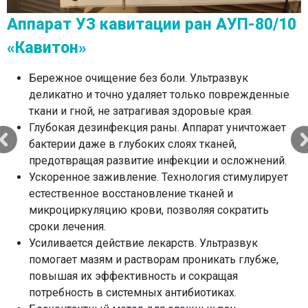
Аппарат УЗ кавитации ран АУП-80/10
«Кавитон»
PodoTRONIC Air Jet 30
Бережное очищение без боли. Ультразвук
Технология Air Jet. Полное отсутствие пыли и
Siemens ACUSON X300 Premium Edition
деликатно и точно удаляет только поврежденные
перегрева тканей за счет воздушного охлаждения и
(PE)
ткани и гной, не затрагивая здоровые края.
встроенной системы аспирации (пылесоса).
Глубокая дезинфекция раны. Аппарат уничтожает
Безопасность для диабетиков. Щадящий
бактерии даже в глубоких слоях тканей,
бесконтактный метод и отсутствие риска травмы
предотвращая развитие инфекции и осложнений.
актуальны для клиентов с диабетом.
Ускоренное заживление. Технология стимулирует
Комфорт во время сеанса. Процедура
новый уровень детализации – превосходное
естественное восстановление тканей и
безболезненна и не требует предварительного
качество изображения даже у сложных пациентов
микроциркуляцию крови, позволяя сократить
распаривания ног.
благодаря технологии RealTime-3D Imaging;
сроки лечения.
Высокая точность. Обработка проблемных зон
универсальность применения – полный спектр
Усиливается действие лекарств. Ультразвук
(вросший ноготь, трещины) без повреждения
исследований от абдоминальных и
помогает мазям и растворам проникать глубже,
здоровых участков.
кардиологических до акушерско-гинекологических;
повышая их эффективность и сокращая
Гигиеничность. Закрытая система удаления
эргономика и эффективность – интуитивный
потребность в системных антибиотиках.
отработки гарантирует стерильность и защиту от
интерфейс и эргономичный дизайн для быстрой