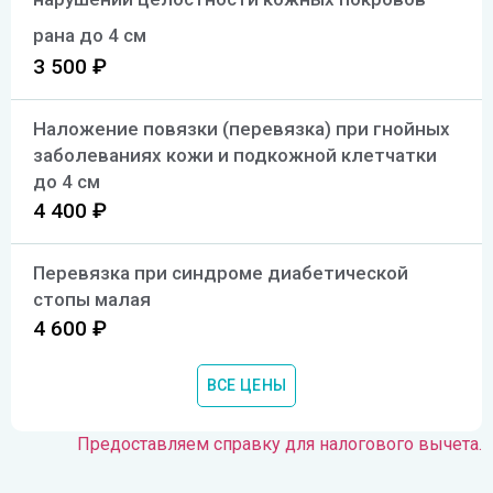
SMAS-лифтинг шеи
рана до 4 см
3 500 ₽
SMAS-лифтинг лица
Наложение повязки (перевязка) при гнойных
заболеваниях кожи и подкожной клетчатки
до 4 см
4 400 ₽
Перевязка при синдроме диабетической
стопы малая
4 600 ₽
ВСЕ ЦЕНЫ
Некрэктомия гнойно-некротического очага
стопы (голени) с установкой NPWT системы
Предоставляем справку для налогового вычета.
12 000 ₽