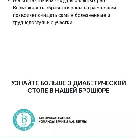
Бесконтактный метод для сложных ран.
перекрестного инфицирования.
настройки и снижения усталости врача;
Возможность обработки раны на расстоянии
новейшие технологии визуализации – наличие
позволяет очищать самые болезненные и
Advanced-SieClear и режима подавления артефактов
труднодоступные участки.
для повышения диагностической точности;
расширенные опции – возможность подключения
интраоперационных датчиков и проведения
экспертных исследований.
УЗНАЙТЕ БОЛЬШЕ О ДИАБЕТИЧЕСКОЙ
СТОПЕ В НАШЕЙ БРОШЮРЕ