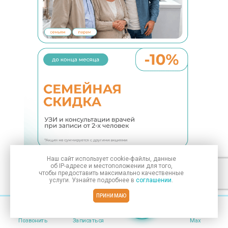
Наш сайт использует
cookie-файлы
, данные
об IP-адресе
и местоположении для того,
чтобы предоставить максимально качественные
услуги. Узнайте подробнее в
соглашении
.
Семейная скидка
ПРИНИМАЮ
Семейная скидка — забота о здоровье вместе со
Меню
скидкой 10%
Позвонить
Записаться
Max