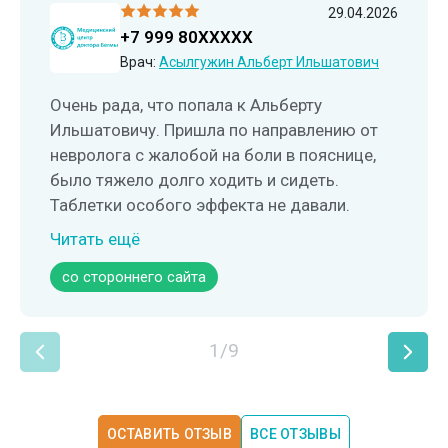
29.04.2026
+7 999 80XXXXX
Врач:
Асылгужин Альберт Ильшатович
Очень рада, что попала к Альберту
Ильшатовичу. Пришла по направлению от
невролога с жалобой на боли в пояснице,
было тяжело долго ходить и сидеть.
Таблетки особого эффекта не давали.
После 1-го же сеанса я почувствовала себя
Читать ещё
намного лучше. Врач работает очень
со стороннего сайта
аккуратно, чувствуется профессионализм.
Также дал мне простые и понятные
упражнения для дома, буду поддерживать
1/9
результат. Очень благодарна.
ОСТАВИТЬ ОТЗЫВ
ВСЕ ОТЗЫВЫ