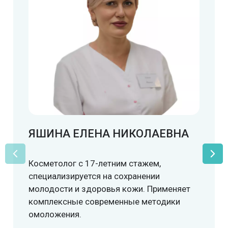
Фотоомоложение Нос
5 000 ₽
Фотоомоложение Кисти рук
6 000 ₽
Фотоомоложение Щеки
6 000 ₽
ЯШИНА ЕЛЕНА НИКОЛАЕВНА
Удаление сосудистых или пигментных
образований лазером 1 кв см
Косметолог с 17-летним стажем,
2 500 ₽
специализируется на сохранении
молодости и здоровья кожи. Применяет
комплексные современные методики
Удаление сосудистых или пигментных
омоложения.
образований лазером Лицо