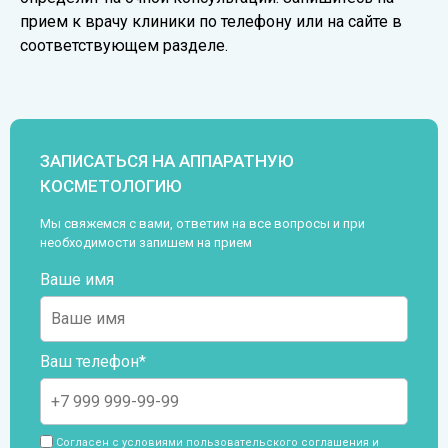
прием к врачу клиники по телефону или на сайте в
SMAS-лифтинг боковой поверхности
соответствующем разделе.
туловища
70 000 ₽
SMAS-лифтинг внутренней поверхности
ЗАПИСАТЬСЯ НА АППАРАТНУЮ
бедра
КОСМЕТОЛОГИЮ
42 000 ₽
Мы свяжемся с вами, ответим на все вопросы и при
необходимости запишем на прием
SMAS-лифтинг внутренней поверхности
Ваше имя
плеча
42 000 ₽
Ваш телефон*
SMAS-лифтинг живота
70 000 ₽
SMAS-лифтинг коленей
Согласен с условиями пользовательского
соглашения и