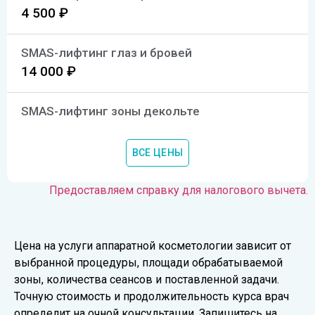
4 500 ₽
SMAS-лифтинг глаз и бровей
14 000 ₽
SMAS-лифтинг зоны декольте
35 000 ₽
ВСЕ ЦЕНЫ
SMAS-лифтинг всего лица
42 000 ₽
Предоставляем справку для налогового вычета.
SMAS-лифтинг подбородочной области
14 000 ₽
Цена на услуги аппаратной косметологии зависит от
выбранной процедуры, площади обрабатываемой
зоны, количества сеансов и поставленной задачи.
SMAS-лифтинг шеи
Точную стоимость и продолжительность курса врач
21 000 ₽
определит на очной консультации. Запишитесь на