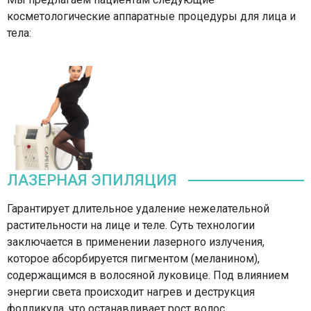
3 000 ₽
косметологические аппаратные процедуры для лица и
тела:
Удаление сосудистых или пигментных
образований лазером Декольте
10 000 ₽
Удаление сосудистых или пигментных
образований лазером Щеки
6 000 ₽
ЛАЗЕРНАЯ ЭПИЛЯЦИЯ
Удаление сосудистых или пигментных
Гарантирует длительное удаление нежелательной
образований лазером Кисти рук
растительности на лице и теле. Суть технологии
8 000 ₽
заключается в применении лазерного излучения,
которое абсорбируется пигментом (меланином),
Удаление сосудистых или пигментных
содержащимся в волосяной луковице. Под влиянием
образований лазером Лицо, шея, декольте
энергии света происходит нагрев и деструкция
15 000 ₽
фолликула, что останавливает рост волос.