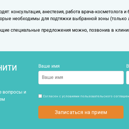
дят: консультация, анестезия, работа врача‑косметолога 
оторые необходимы для подтяжки выбранной зоны (только 
ющие специальные предложения можно, позвонив в клиник
Ваше имя
В
НИТИ
е вопросы и
Согласен с условиями пользовательского
соглашен
ем