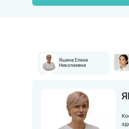
Я
Ко
зд