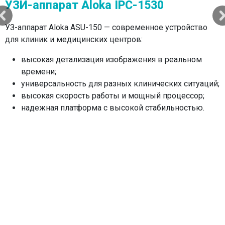
УЗИ-аппарат Aloka IPC-1530
УЗ-аппарат Aloka ASU-150 — современное устройство
для клиник и медицинских центров:
новый уровень детализации – превосходное
высокая детализация изображения в реальном
качество изображения даже у сложных пациентов
времени;
благодаря технологии RealTime-3D Imaging;
универсальность для разных клинических ситуаций;
универсальность применения – полный спектр
высокая скорость работы и мощный процессор;
исследований от абдоминальных и
надежная платформа с высокой стабильностью.
кардиологических до акушерско-гинекологических;
эргономика и эффективность – интуитивный
интерфейс и эргономичный дизайн для быстрой
настройки и снижения усталости врача;
новейшие технологии визуализации – наличие
Advanced-SieClear и режима подавления артефактов
для повышения диагностической точности;
расширенные опции – возможность подключения
интраоперационных датчиков и проведения
экспертных исследований.