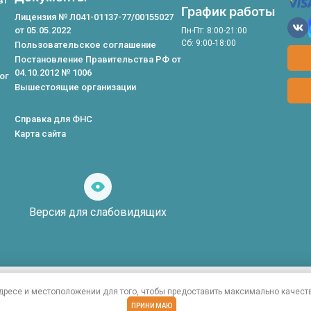
вт
SMAS-л
График работы
Лицензия № Л041-01137-77/00155027
от 05.05.2022
Пн-Пт: 8:00-21:00
SMAS-л
Сб: 9:00-18:00
Пользовательское соглашение
Постановление Правительства РФ от
04.10.2012 № 1006
ог
Вышестоящие организации
Справка для ФНС
Карта сайта
инструменты
для
слабовидящих
Версия для слабовидящих
 ни при каких условиях не является публичной офертой, определяемой 
адресе
и местоположении для того, чтобы предоставить максимально качест
слуг, обращайтесь, пожалуйста, к администратору клиники.
ПРИНИМАЮ