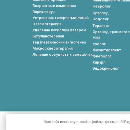
Мануальный терапе
Возрастные изменения
Невролог
Варикоз рук
Ортопед
Устранение гиперпигментаций
Подолог
Плазмотерапия
Терапевт
Удаление папиллом лазером
Ортопед-травматол
Ботулинотерапия
УЗИ
Терапевтический ангиогенез
Уролог
Микросклеротерапия
Физиотерапевт
Лечение сосудистых звездочек
Флеболог
Хирург
Эндокринолог
Сайт носит исключительно информационный характер и
Наш сайт использует
cookie-файлы
, данные
об IP-
Чтобы получить подробную информации о стоимости у