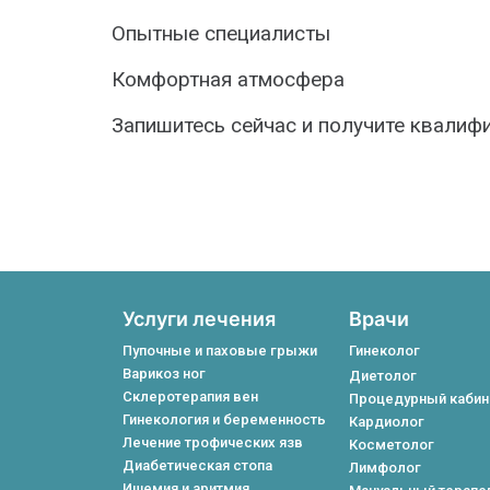
Опытные специалисты
Комфортная атмосфера
Запишитесь сейчас и получите квалиф
Услуги лечения
Врачи
Пупочные и паховые грыжи
Гинеколог
Варикоз ног
Диетолог
Склеротерапия вен
Процедурный кабин
Гинекология и беременность
Кардиолог
Лечение трофических язв
Косметолог
Диабетическая стопа
Лимфолог
Ишемия и аритмия