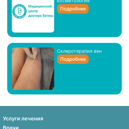
косметология
Подробнее
Склеротерапия вен
Подробнее
Услуги лечения
Пупочные и паховые грыжи
Врачи