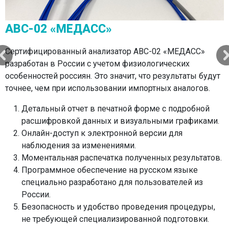
АВС-02 «МЕДАСС»
Электрокардиограф ЭК3Т-01-Р-Д/1
Сертифицированный анализатор АВС-02 «МЕДАСС»
разработан в России с учетом физиологических
особенностей россиян. Это значит, что результаты будут
автоматизированный расчет и высокое качество
точнее, чем при использовании импортных аналогов.
записи;
Детальный отчет в печатной форме с подробной
процедура занимает несколько минут, проходит
расшифровкой данных и визуальными графиками.
безболезненно;
Онлайн-доступ к электронной версии для
метод безопасен для взрослых, детей, беременных
наблюдения за изменениями.
женщин и пожилых людей;
Моментальная распечатка полученных результатов.
кардиограмма печатается сразу, поэтому врач
Программное обеспечение на русском языке
быстро получит информацию о работе сердца.
специально разработано для пользователей из
России.
Безопасность и удобство проведения процедуры,
не требующей специализированной подготовки.