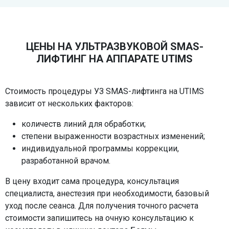
14 000 ₽
SMAS-лифтинг живота
ЦЕНЫ НА УЛЬТРАЗВУКОВОЙ SMAS-
70 000 ₽
ЛИФТИНГ НА АППАРАТЕ UTIMS
SMAS-лифтинг зоны декольте
Стоимость процедуры УЗ SMAS-лифтинга на UTIMS
35 000 ₽
зависит от нескольких факторов:
количеств линий для обработки;
SMAS-лифтинг коленей
степени выраженности возрастных изменений;
21 000 ₽
индивидуальной программы коррекции,
разработанной врачом.
SMAS-лифтинг лба и бровей
7 000 ₽
В цену входит сама процедура, консультация
специалиста, анестезия при необходимости, базовый
уход после сеанса. Для получения точного расчета
SMAS-лифтинг малярных мешков
стоимости запишитесь на очную консультацию к
4 500 ₽