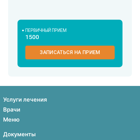
ПЕРВИЧНЫЙ ПРИЕМ
1500
ЗАПИСАТЬСЯ НА ПРИЕМ
Услуги лечения
Пупочные и паховые грыжи
Врачи
Варикоз ног
Гинеколог
Меню
Склеротерапия вен
Диетолог
Гинекология и беременность
Главная
Процедурный кабинет
Документы
Лечение трофических язв
Врачи
Кардиолог