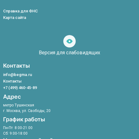
Диабетическая стопа
О медцентре
Лицензия № Л041-01137-77/00155027 от 05.05.2022
Косметолог
Ишемия и аритмия
Лечение
Пользовательское соглашение
Справка для ФНС
Лимфолог
Возрастные изменения
Статьи
Постановление Правительства РФ от 04.10.2012 № 1006
Карта сайта
Мануальный терапевт
Варикоз рук
Вышестоящие организации
Невролог
Устранение гиперпигментаций
Ортопед
Плазмотерапия
инструменты
Подолог
Удаление папиллом лазером
для
Терапевт
Ботулинотерапия
слабовидящих
Версия для слабовидящих
Ортопед-травматолог
Терапевтический ангиогенез
УЗИ
Микросклеротерапия
Контакты
Уролог
Лечение сосудистых звездочек
Физиотерапевт
info@begma.ru
Флеболог
Контакты
Хирург
+7 (499) 460-45-89
Эндокринолог
Адрес
метро Тушинская
г. Москва, ул. Свободы, 20
График работы
Пн-Пт: 8:00-21:00
Сб: 9:00-18:00