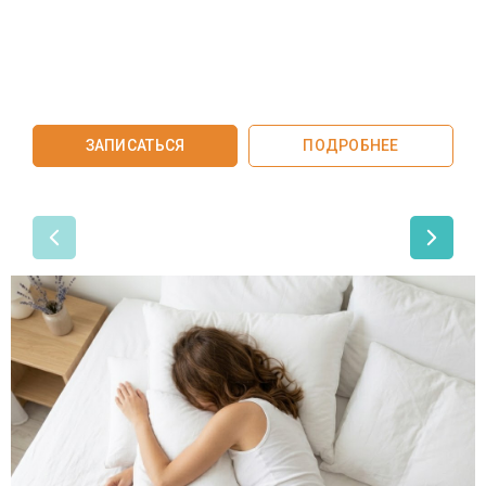
В
м
с
ЗАПИСАТЬСЯ
ПОДРОБНЕЕ