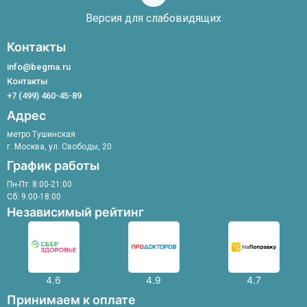
Терапевт
Ботулинотерапия
слабовидящих
Версия для слабовидящих
Ортопед-травматолог
Терапевтический ангиогенез
УЗИ
Микросклеротерапия
Контакты
Уролог
Лечение сосудистых звездочек
Физиотерапевт
info@begma.ru
Флеболог
Контакты
Хирург
+7 (499) 460-45-89
Эндокринолог
Адрес
метро Тушинская
г. Москва, ул. Свободы, 20
График работы
Пн-Пт: 8:00-21:00
Сб: 9:00-18:00
Независимый рейтинг
4.6
4.9
4.7
Принимаем к оплате