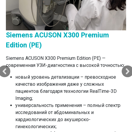
Лазерный аппарат «АСТ»
Лечение без разрезов и швов. Лазерное
излучение действует точечно и деликатно,
Siemens ACUSON X300 Premium
позволяя избежать традиционных разрезов
скальпелем.
Edition (PE)
Бескровность процедуры. Лазер мгновенно
коагулирует сосуды во время работы.
Siemens ACUSON X300 Premium Edition (PE) —
Безопасность и стерильность. Лазер обладает
современная УЗИ-диагностика с высокой точностью:
мощным антибактериальным эффектом,
новый уровень детализации – превосходное
уничтожая болезнетворные микробы в зоне
качество изображения даже у сложных
воздействия.
пациентов благодаря технологии RealTime-3D
Минимальный дискомфорт. Воздействие лазера
Imaging;
мягкое, поэтому большинство процедур
универсальность применения – полный спектр
проводятся вообще без боли.
исследований от абдоминальных и
Короткий период восстановления. За счет
кардиологических до акушерско-
щадящего воздействия на ткани организм
гинекологических;
восстанавливается быстрее, чем после