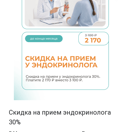
SMAS-лифтинг шеи
SMAS-лифтинг лица
Скидка на прием эндокринолога
30%
С
с