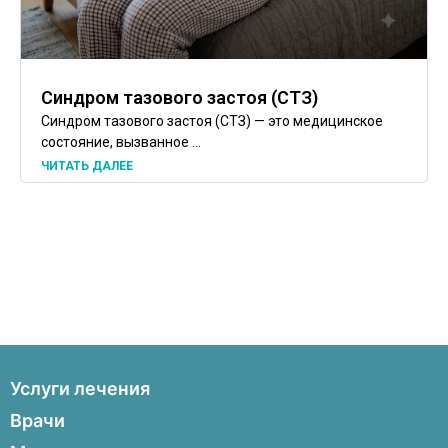
Синдром тазового застоя (СТЗ)
Синдром тазового застоя (СТЗ) — это медицинское
состояние, вызванное ...
ЧИТАТЬ ДАЛЕЕ
Услуги лечения
Пупочные и паховые грыжи
Врачи
Варикоз ног