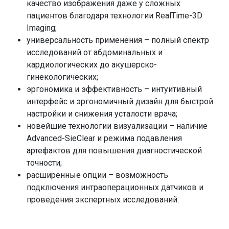
Комфорт во время сеанса. Процедура
Ускоренное заживление. Технология
автоматическое измерение пульса и сатурации;
качество изображения даже у сложных
безболезненна и не требует предварительного
стимулирует естественное восстановление
снижение хронического воспаления;
пациентов благодаря технологии RealTime-3D
распаривания ног.
тканей и микроциркуляцию крови, позволяя
научно-подтвержденный метод.
Imaging;
Высокая точность. Обработка проблемных зон
сократить сроки лечения.
универсальность применения – полный спектр
(вросший ноготь, трещины) без повреждения
Усиливается действие лекарств. Ультразвук
исследований от абдоминальных и
здоровых участков.
помогает мазям и растворам проникать глубже,
кардиологических до акушерско-
Гигиеничность. Закрытая система удаления
повышая их эффективность и сокращая
гинекологических;
отработки гарантирует стерильность и защиту от
потребность в системных антибиотиках.
эргономика и эффективность – интуитивный
перекрестного инфицирования.
Бесконтактный метод для сложных ран.
интерфейс и эргономичный дизайн для быстрой
Возможность обработки раны на расстоянии
настройки и снижения усталости врача;
позволяет очищать самые болезненные и
новейшие технологии визуализации – наличие
труднодоступные участки.
Advanced-SieClear и режима подавления
артефактов для повышения диагностической
точности;
расширенные опции – возможность
подключения интраоперационных датчиков и
проведения экспертных исследований.