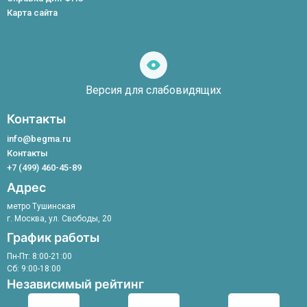
Лимфолог
Возрастные изменения
Статьи
Постановление Правительства РФ от 04.10.2012 № 1006
Карта сайта
Мануальный терапевт
Варикоз рук
Вышестоящие организации
Невролог
Устранение гиперпигментаций
Ортопед
Плазмотерапия
инструменты
Подолог
Удаление папиллом лазером
для
Терапевт
Ботулинотерапия
слабовидящих
Версия для слабовидящих
Ортопед-травматолог
Терапевтический ангиогенез
УЗИ
Микросклеротерапия
Контакты
Уролог
Лечение сосудистых звездочек
Физиотерапевт
info@begma.ru
Флеболог
Контакты
Хирург
+7 (499) 460-45-89
Эндокринолог
Адрес
метро Тушинская
г. Москва, ул. Свободы, 20
График работы
Пн-Пт: 8:00-21:00
Сб: 9:00-18:00
Независимый рейтинг