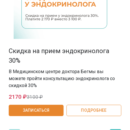
SMAS-лифтинг шеи
SMAS-лифтинг лица
Скидка на прием эндокринолога
30%
В Медицинском центре доктора Бегмы вы
В
можете пройти консультацию эндокринолога со
с
скидкой 30%
т
2170 ₽
3100 ₽
ЗАПИСАТЬСЯ
ПОДРОБНЕЕ