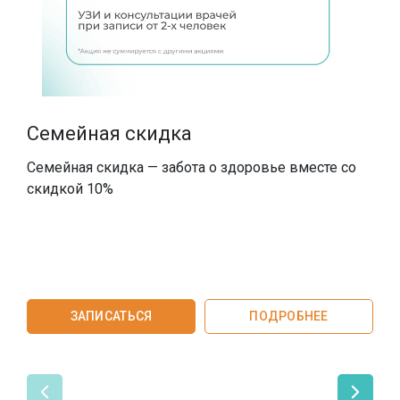
SMAS-лифтинг шеи
SMAS-лифтинг лица
Семейная скидка
Семейная скидка — забота о здоровье вместе со
скидкой 10%
В
с
т
ЗАПИСАТЬСЯ
ПОДРОБНЕЕ