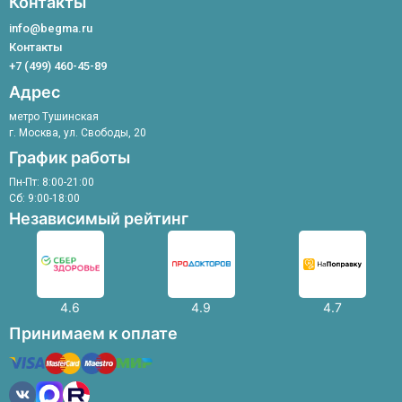
Контакты
Уролог
Лечение сосудистых звездочек
Физиотерапевт
info@begma.ru
Флеболог
Контакты
Хирург
+7 (499) 460-45-89
Эндокринолог
Адрес
метро Тушинская
г. Москва, ул. Свободы, 20
График работы
Пн-Пт: 8:00-21:00
Сб: 9:00-18:00
Независимый рейтинг
4.6
4.9
4.7
Принимаем к оплате