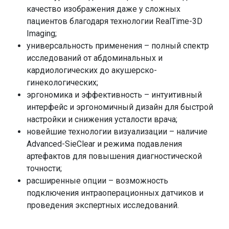
уничтожая болезнетворные микробы в зоне
качество изображения даже у сложных
воздействия.
пациентов благодаря технологии RealTime-3D
Минимальный дискомфорт. Воздействие лазера
Imaging;
мягкое, поэтому большинство процедур
универсальность применения – полный спектр
проводятся вообще без боли.
исследований от абдоминальных и
Короткий период восстановления. За счет
кардиологических до акушерско-
щадящего воздействия на ткани организм
гинекологических;
восстанавливается быстрее, чем после
эргономика и эффективность – интуитивный
классической операции.
интерфейс и эргономичный дизайн для быстрой
Высокая точность и сохранение здоровых
настройки и снижения усталости врача;
тканей. Хирург с ювелирной точностью
новейшие технологии визуализации – наличие
контролирует область воздействия. Лазер
Advanced-SieClear и режима подавления
удаляет только поврежденные клетки, не
артефактов для повышения диагностической
затрагивая окружающие здоровые ткани.
точности;
расширенные опции – возможность
подключения интраоперационных датчиков и
проведения экспертных исследований.