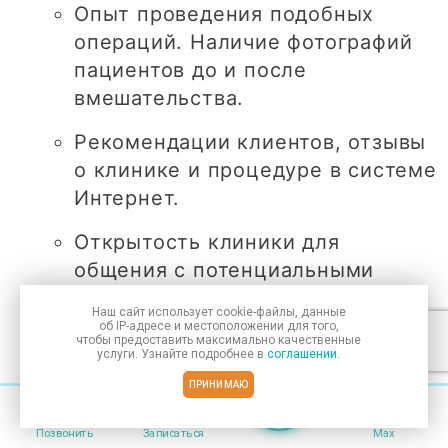
Опыт проведения подобных
операций. Наличие фотографий
пациентов до и после
вмешательства.
Рекомендации клиентов, отзывы
о клинике и процедуре в системе
Интернет.
Открытость клиники для
общения с потенциальными
клиентами.
Наш сайт использует
cookie-файлы
, данные
об IP-адресе
и местоположении для того,
Наличие системы лояльности,
чтобы предоставить максимально качественные
услуги. Узнайте подробнее в
соглашении
.
практика длительного общения с
ПРИНИМАЮ
пациентами, оказание
Меню
консультативной помощи после
Позвонить
Записаться
Max