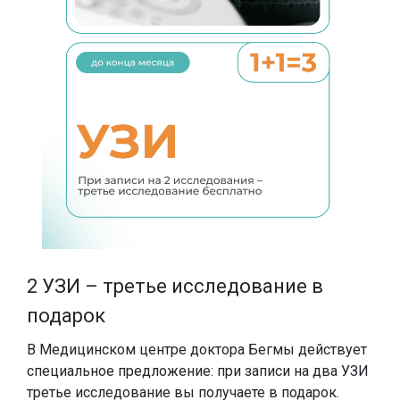
SMAS-лифтинг шеи
SMAS-лифтинг лица
2 УЗИ – третье исследование в
подарок
С
с
В Медицинском центре доктора Бегмы действует
специальное предложение: при записи на два УЗИ
третье исследование вы получаете в подарок.