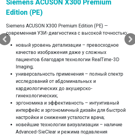
Siemens ACUSON X300 Premium
позволяя избежать традиционных разрезов
скальпелем.
Edition (PE)
Бескровность процедуры. Лазер мгновенно
коагулирует сосуды во время работы.
Siemens ACUSON X300 Premium Edition (PE) —
Безопасность и стерильность. Лазер обладает
современная УЗИ-диагностика с высокой точностью:
мощным антибактериальным эффектом,
новый уровень детализации – превосходное
уничтожая болезнетворные микробы в зоне
качество изображения даже у сложных
воздействия.
пациентов благодаря технологии RealTime-3D
Минимальный дискомфорт. Воздействие лазера
Imaging;
мягкое, поэтому большинство процедур
универсальность применения – полный спектр
проводятся вообще без боли.
исследований от абдоминальных и
Короткий период восстановления. За счет
кардиологических до акушерско-
щадящего воздействия на ткани организм
гинекологических;
восстанавливается быстрее, чем после
эргономика и эффективность – интуитивный
классической операции.
интерфейс и эргономичный дизайн для быстрой
Высокая точность и сохранение здоровых
настройки и снижения усталости врача;
тканей. Хирург с ювелирной точностью
новейшие технологии визуализации – наличие
контролирует область воздействия. Лазер
Advanced-SieClear и режима подавления
удаляет только поврежденные клетки, не