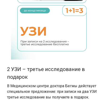
SMAS-лифтинг шеи
SMAS-лифтинг лица
2 УЗИ – третье исследование в
подарок
С
с
В Медицинском центре доктора Бегмы действует
специальное предложение: при записи на два УЗИ
третье исследование вы получаете в подарок.