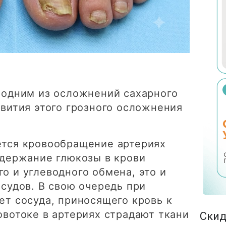
Блокад
Удален
УЗИ м
Фототе
SMAS-л
Склеро
Нитевой ли
Прессо
Уколы 
Мезони
Удален
УЗИ мя
SMAS-л
Внутри
Внутри
Жидки
Удален
УЗИ пр
SMAS-л
Блокад
Подтяж
Удален
ТРУЗИ 
SMAS-л
 одним из осложнений сахарного
звития этого грозного осложнения
Уколы 
Нити S
Удален
Транса
SMAS-л
Инъекц
Удален
SMAS-
ется кровообращение артериях
Лечени
одержание глюкозы в крови
Устран
SMAS-л
о и углеводного обмена, это и
SMAS-л
судов. В свою очередь при
ет сосуда, приносящего кровь к
SMAS-л
овотоке в артериях страдают ткани
Скид