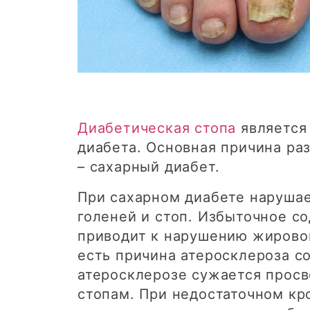
Диабетическая стопа
является
диабета. Основная причина ра
– сахарный диабет.
При сахарном диабете наруша
голеней и стоп. Избыточное с
приводит к нарушению жировог
есть причина атеросклероза со
атеросклерозе сужается просв
стопам. При недостаточном кр