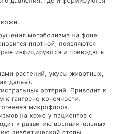
ого давления, где и формируются
 кожи.
арушения метаболизма на фоне
ановится плотной, появляются
орые инфицируются и приводят к
ами растений, укусы животных,
ак далее).
гистральных артерий. Приводит к
 к гангрене конечности.
тогенная микрофлора.
измов на коже у пациентов с
одит к развитию воспалительных
нию диабетической стопы.