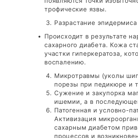
появляются точки избыточн
трофические язвы.
Разрастание эпидермиса
Происходит в результате н
сахарного диабета. Кожа ст
участки гиперкератоза, кот
воспалению.
Микротравмы (уколы шип
порезы при педикюре и т
Сужение и закупорка ма
ишемии, а в последующем
Патогенная и условно-па
Активизация микроорган
сахарным диабетом прив
процессов и возникнове