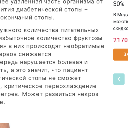
олее удаленная часть организма от
30%
SMAS-л
вития диабетической стопы –
В Мед
окончаний стопы.
SMAS-л
можете
скидк
ужного количества питательных
 избыточное количество фруктозы
2170
ся» в них происходят необратимые
ервов снижается
З
чередь нарушается болевая и
ь, а это значит, что пациент
ической стопы не сможет
е, критическое переохлаждение
регрев. Может развиться некроз
е.