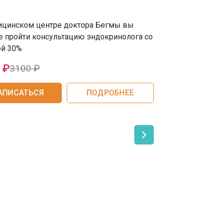
ифтинг шеи
Семейная скид
со скидкой 10
ицинском центре доктора Бегмы вы
ифтинг лица
 пройти консультацию эндокринолога со
ой 30%
 ₽
3100 ₽
АПИСАТЬСЯ
ПОДРОБНЕЕ
ЗАПИСАТ