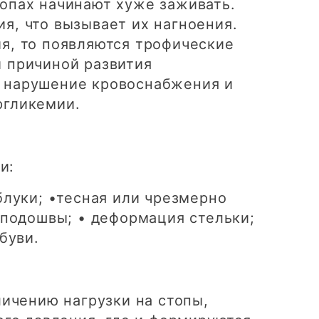
топах начинают хуже заживать.
я, что вызывает их нагноения.
ия, то появляются трофические
й причиной развития
я нарушение кровоснабжения и
ргликемии.
и:
блуки; •тесная или чрезмерно
 подошвы; • деформация стельки;
буви.
личению нагрузки на стопы,