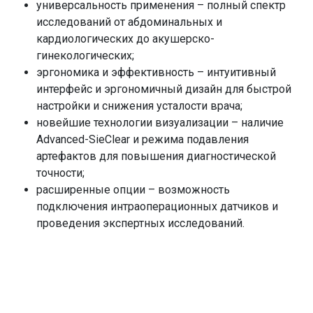
Высокая точность. Обработка проблемных зон
сократить сроки лечения.
универсальность применения – полный спектр
(вросший ноготь, трещины) без повреждения
Усиливается действие лекарств. Ультразвук
исследований от абдоминальных и
здоровых участков.
помогает мазям и растворам проникать глубже,
кардиологических до акушерско-
Гигиеничность. Закрытая система удаления
повышая их эффективность и сокращая
гинекологических;
отработки гарантирует стерильность и защиту от
потребность в системных антибиотиках.
эргономика и эффективность – интуитивный
перекрестного инфицирования.
Бесконтактный метод для сложных ран.
интерфейс и эргономичный дизайн для быстрой
Возможность обработки раны на расстоянии
настройки и снижения усталости врача;
позволяет очищать самые болезненные и
новейшие технологии визуализации – наличие
труднодоступные участки.
Advanced-SieClear и режима подавления
артефактов для повышения диагностической
точности;
расширенные опции – возможность
подключения интраоперационных датчиков и
проведения экспертных исследований.